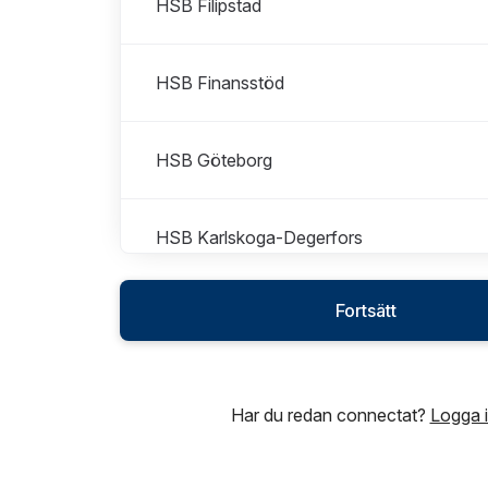
HSB Filipstad
HSB Finansstöd
HSB Göteborg
HSB Karlskoga-Degerfors
Fortsätt
HSB Kil
HSB Kristinehamn
Har du redan connectat?
Logga 
HSB Landskrona