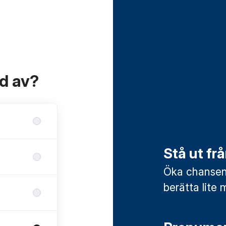
ad av?
Stå ut f
Öka chansen 
berätta lite 