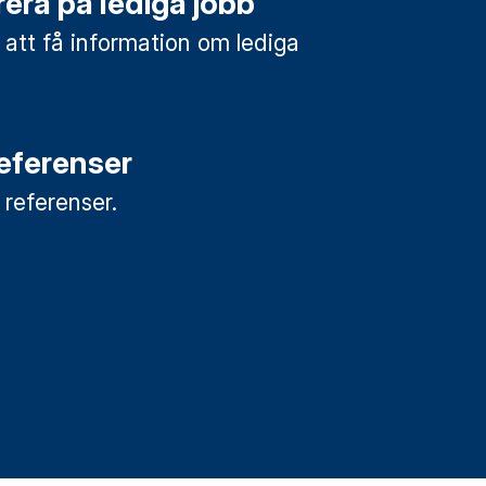
era på lediga jobb
 att få information om lediga
referenser
a referenser.