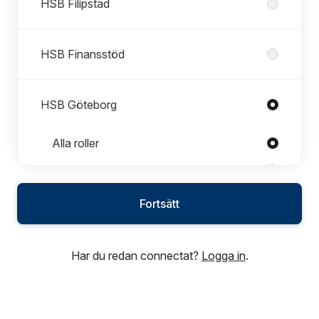
HSB Filipstad
HSB Finansstöd
HSB Göteborg
Roller i HSB Göteborg
Alla roller
Administratör
Arbetsledare
Fortsätt
Bovärd
Brf-ekonom
Har du redan connectat?
Logga in
.
Chef Energi och Drift
Chef finans och ekonomi