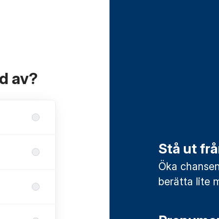
ad av?
Stå ut f
Öka chansen 
berätta lite 