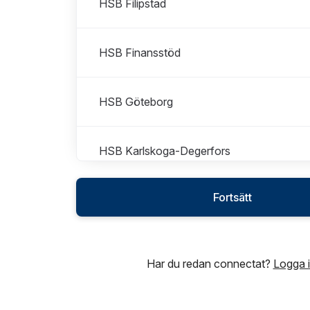
HSB Filipstad
HSB Finansstöd
HSB Göteborg
HSB Karlskoga-Degerfors
Fortsätt
HSB Kil
HSB Kristinehamn
Har du redan connectat?
Logga 
HSB Landskrona