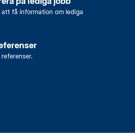
era på lediga jobb
 att få information om lediga
referenser
a referenser.