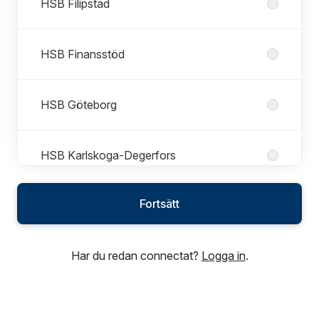
HSB Filipstad
HSB Finansstöd
HSB Göteborg
HSB Karlskoga-Degerfors
Fortsätt
HSB Kil
Har du redan connectat?
Logga in
.
HSB Kristinehamn
HSB Landskrona