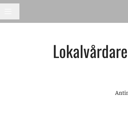
KARRIÄRMENY
Dela sidan
Lokalvårdare
Antin