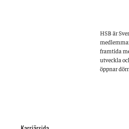
HSB är Sver
medlemmar. 
framtida me
utveckla oc
öppnar dörra
Karriärsida