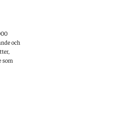
000
rande och
ter,
de som