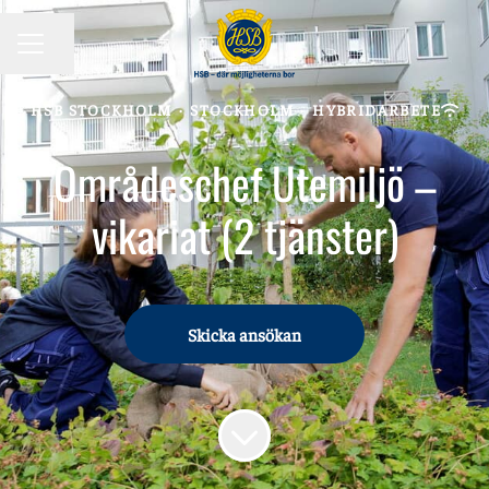
KARRIÄRMENY
Dela sidan
HSB STOCKHOLM
·
STOCKHOLM
·
HYBRIDARBETE
Områdeschef Utemiljö –
vikariat (2 tjänster)
Skicka ansökan