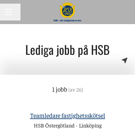
KARRIÄRMENY
Dela sidan
Lediga jobb på HSB
1 jobb
(av 26)
Teamledare fastighetsskötsel
HSB Östergötland
·
Linköping