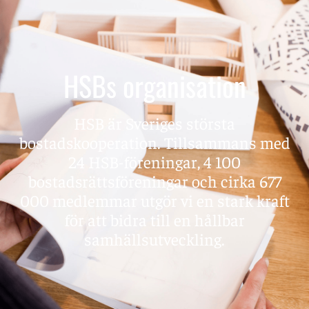
HSBs organisation
HSB är Sveriges största
bostadskooperation. Tillsammans med
24 HSB-föreningar, 4 100
bostadsrättsföreningar och cirka 677
000 medlemmar utgör vi en stark kraft
för att bidra till en hållbar
samhällsutveckling.