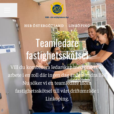
KARRIÄRMENY
Dela sidan
HSB ÖSTERGÖTLAND
·
LINKÖPING
Teamledare
fastighetsskötsel
Vill du kombinera ledarskap med praktiskt
arbete i en roll där ingen dag är den andra lik?
Nu söker vi en teamledare inom
fastighetsskötsel till vårt driftområde i
Linköping.