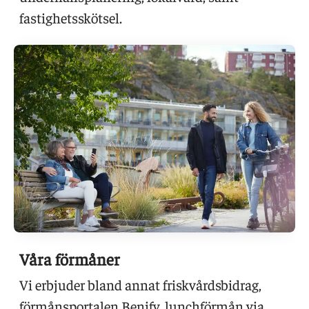
fastighetsskötsel.
Våra förmåner
Vi erbjuder bland annat friskvårdsbidrag,
förmånsportalen Benify, lunchförmån via