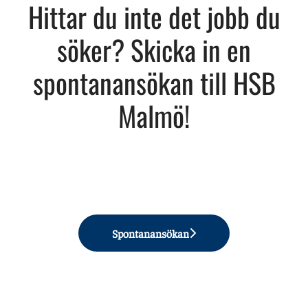
Hittar du inte det jobb du
söker? Skicka in en
spontanansökan till HSB
Malmö!
Spontanansökan
Vår värdegrund
Upptäck HSBs organisation