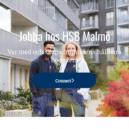
Jobba hos HSB Malmö
Var med och skapa framtidens hållbara
boenden.
Connect